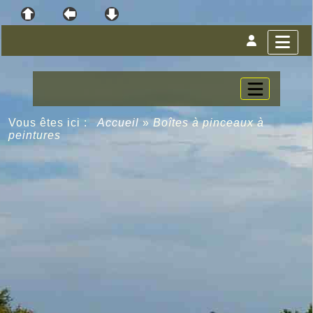
Vous êtes ici :
Accueil
»
Boîtes à pinceaux à
peintures