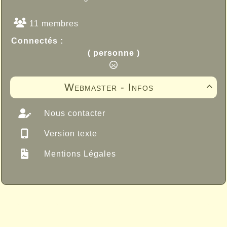
11 membres
Connectés :
( personne )
Webmaster - Infos

Nous contacter
Version texte
Mentions Légales
Propulsé par GuppY
© 2005-2026
Sous Licence Libre
CeCILL
Skins Papinou GuppY 6
Licence Libre CeCILL