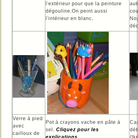
l'extérieur pour que la peinture
aut
dégouline.On peint aussi
cou
l'intérieur en blanc.
No
dé
Verre à pied
Pot à crayons vache en pâte à
Ca
avec
sel.
Cliquez pour les
dét
cailloux de
explications
(Ik