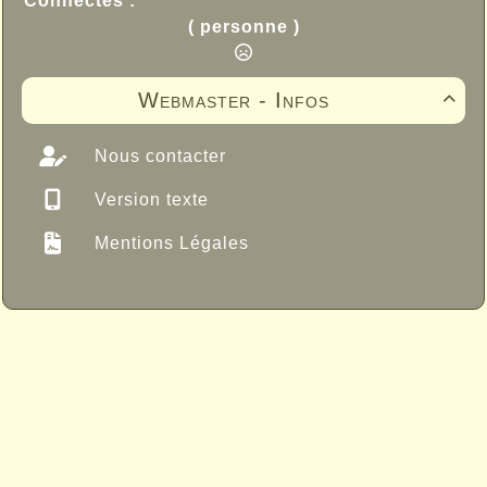
Connectés :
( personne )
Webmaster - Infos

Nous contacter
Version texte
Mentions Légales
Propulsé par GuppY
© 2005-2026
Sous Licence Libre
CeCILL
Skins Papinou GuppY 6
Licence Libre CeCILL