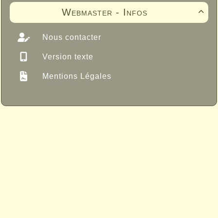
Webmaster - Infos

Nous contacter
Version texte
Mentions Légales
Propulsé par GuppY
© 2005-2026
Sous Licence Libre
CeCILL
Skins Papinou GuppY 6
Licence Libre CeCILL