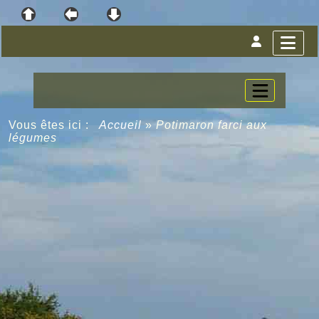
Vous êtes ici :
Accueil
»
Potimaron farci aux
légumes