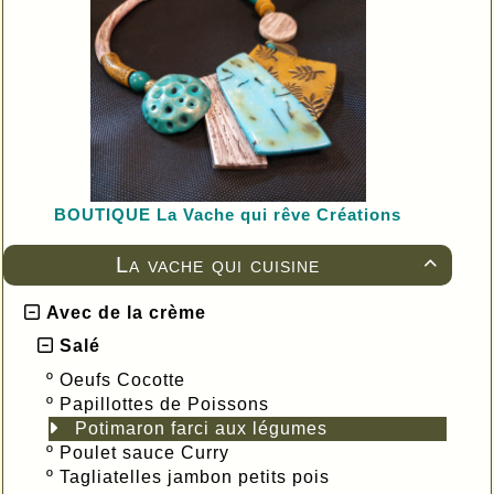
BOUTIQUE L
a Vache qui rêve Créations
La vache qui cuisine

Avec de la crème
Salé
º
Oeufs Cocotte
º
Papillottes de Poissons
Potimaron farci aux légumes
º
Poulet sauce Curry
º
Tagliatelles jambon petits pois