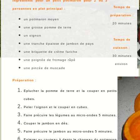
Ingrédients pour un petit potimaron pour 2 ou 3
Temps de
personnes en plat principal :
préparation :
un potimaron moyen
20 minutes
une grosse pomme de terre
un oignon
Temps de
une tranche épaisse de jambon de pays
cuisson :
une briquette de crème fariche
30 minutes
une poignée de fromage râpé
environ
une pincée de muscade
Préparation :
Eplucher la pomme de terre et la couper en petits
cubes.
Peler l'oignon et le couper en cubes.
Faire précuire les légumes au micro-ondes 5 minutes.
Couper le jambon en dés.
Faire précuire le jambon au micro-ondes 5 minutes.
Enlever au couteau à dents le chapeau du potimaron