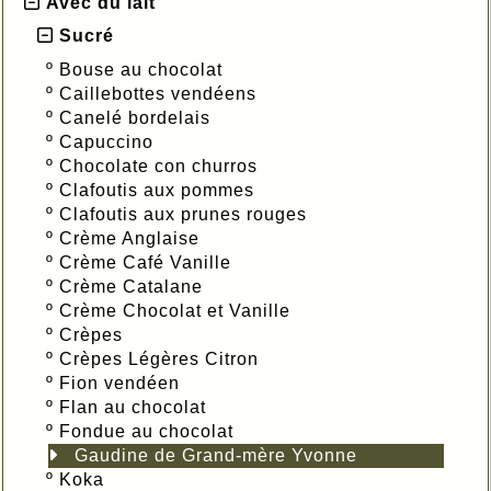
Avec du lait
Sucré
º
Bouse au chocolat
º
Caillebottes vendéens
º
Canelé bordelais
º
Capuccino
º
Chocolate con churros
º
Clafoutis aux pommes
º
Clafoutis aux prunes rouges
º
Crème Anglaise
º
Crème Café Vanille
º
Crème Catalane
º
Crème Chocolat et Vanille
º
Crèpes
º
Crèpes Légères Citron
º
Fion vendéen
º
Flan au chocolat
º
Fondue au chocolat
Gaudine de Grand-mère Yvonne
º
Koka