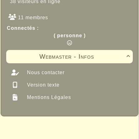
38 visiteurs en ligne
11 membres
Connectés :
( personne )
Webmaster - Infos

Nous contacter
Version texte
Mentions Légales
Propulsé par GuppY
© 2005-2026
Sous Licence Libre
CeCILL