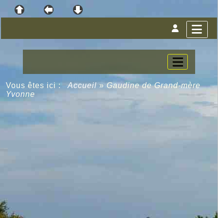
Vous êtes ici :
Accueil
»
Gaudine de Grand-mère
Yvonne