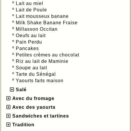
º
Lait au miel
º
Lait de Poule
º
Lait mousseux banane
º
Milk Shake Banane Fraise
º
Millasson Occitan
º
Oeufs au lait
º
Pain Perdu
º
Pancakes
º
Petites crèmes au chocolat
º
Riz au lait de Maminie
º
Soupe au lait
º
Tarte du Sénégal
º
Yaourts faits maison
Salé
Avec du fromage
Avec des yaourts
Sandwiches et tartines
Tradition