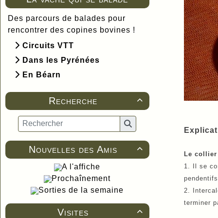
Des parcours de balades pour
rencontrer des copines bovines !
Circuits VTT
Dans les Pyrénées
En Béarn
Recherche

Explica
Nouvelles des Amis

Le collier
1. Il se c
A l'affiche
Prochaînement
pendentifs
Sorties de la semaine
2. Interca
terminer p
Visites
