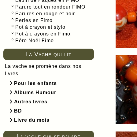
º
Lapin de Pâques en FIMO
º
Parure tout en rondeur FIMO
º
Parures en rouge et noir
º
Perles en Fimo
º
Pot à crayon et stylo
º
Pot à crayons en Fimo.
º
Père Noël Fimo
La Vache qui lit
La vache se promène dans nos
livres
Pour les enfants
Albums Humour
Autres livres
BD
Livre du mois
La vache qui se balade