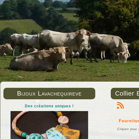
Bijoux Lavachequireve
Collier
Des créations uniques !
Fournitur
Cliquez pour a