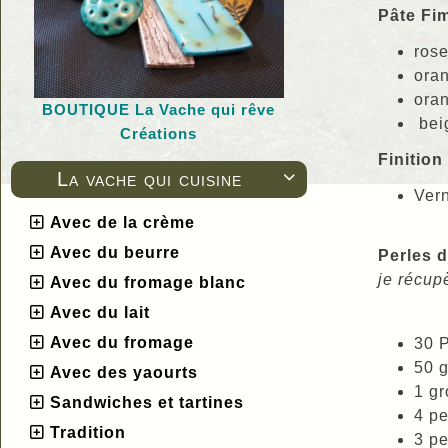
Pâte Fim
ros
oran
oran
BOUTIQUE L
a Vache qui rêve
bei
Créations
Finition 
La vache qui cuisine

Vern
Avec de la crème
Avec du beurre
Perles 
je récup
Avec du fromage blanc
Avec du lait
Avec du fromage
30 P
50 g
Avec des yaourts
1 gr
Sandwiches et tartines
4 pe
Tradition
3 pe