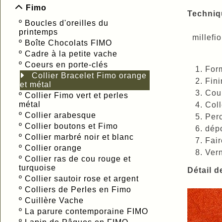
Fimo
Techniqu
º
Boucles d'oreilles du
printemps
millefio
º
Boîte Chocolats FIMO
º
Cadre à la petite vache
º
Coeurs en porte-clés
Form
Collier Bracelet Fimo orange
Fini
et métal
Coup
º
Collier Fimo vert et perles
métal
Coll
º
Collier arabesque
Perc
º
Collier boutons et Fimo
dépo
º
Collier marbré noir et blanc
Fair
º
Collier orange
Vern
º
Collier ras de cou rouge et
turquoise
Détail d
º
Collier sautoir rose et argent
º
Colliers de Perles en Fimo
º
Cuillère Vache
º
La parure contemporaine FIMO