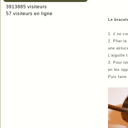
3913885 visiteurs
57 visiteurs en ligne
Le bracele
1. il se c
2. Plier le
une astuce
L'aiguille 
3. Pour te
en les opp
Puis faire