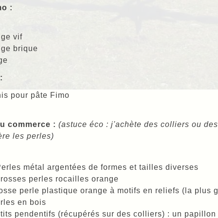
o :
e
ge vif
ge brique
ge
:
is pour pâte Fimo
du commerce :
(astuce éco : j'achète des colliers ou de
ère les perles)
erles métal argentées de formes et tailles diverses
rosses perles rocailles orange
osse perle plastique orange à motifs en reliefs (la plus g
rles en bois
tits pendentifs (récupérés sur des colliers) : un papillon