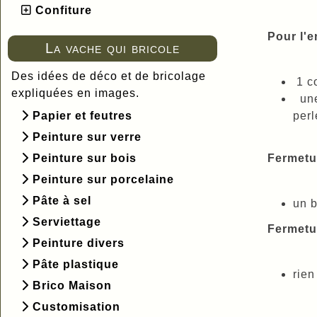
Confiture
Pour l'e
La vache qui bricole
Des idées de déco et de bricolage
1 co
expliquées en images.
une 
Papier et feutres
perl
Peinture sur verre
Peinture sur bois
Fermetur
Peinture sur porcelaine
Pâte à sel
un 
Serviettage
Fermetur
Peinture divers
Pâte plastique
rien
Brico Maison
Customisation