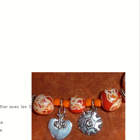
llier avec les 3
ge.
e.