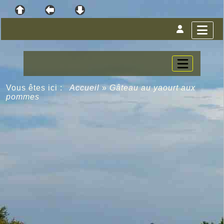
Vous êtes ici :
Accueil
»
Gâteau au yaourt aux
pommes