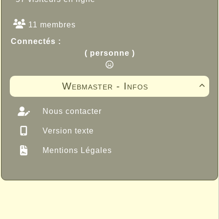
11 membres
Connectés :
( personne )
Webmaster - Infos

Nous contacter
Version texte
Mentions Légales
Propulsé par GuppY
© 2005-2026
Sous Licence Libre
CeCILL
Skins Papinou GuppY 6
Licence Libre CeCILL