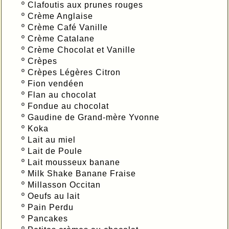
º
Clafoutis aux prunes rouges
º
Crème Anglaise
º
Crème Café Vanille
º
Crème Catalane
º
Crème Chocolat et Vanille
º
Crèpes
º
Crèpes Légères Citron
º
Fion vendéen
º
Flan au chocolat
º
Fondue au chocolat
º
Gaudine de Grand-mère Yvonne
º
Koka
º
Lait au miel
º
Lait de Poule
º
Lait mousseux banane
º
Milk Shake Banane Fraise
º
Millasson Occitan
º
Oeufs au lait
º
Pain Perdu
º
Pancakes