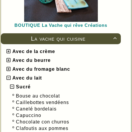
BOUTIQUE L
a Vache qui rêve Créations
La vache qui cuisine

Avec de la crème
Avec du beurre
Avec du fromage blanc
Avec du lait
Sucré
º
Bouse au chocolat
º
Caillebottes vendéens
º
Canelé bordelais
º
Capuccino
º
Chocolate con churros
º
Clafoutis aux pommes