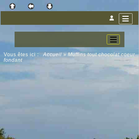
Vous êtes ici :
Accueil
»
Muffins tout chocolat coeur
fondant