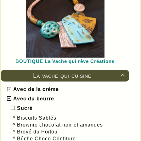
BOUTIQUE L
a Vache qui rêve Créations
La vache qui cuisine

Avec de la crème
Avec du beurre
Sucré
º
Biscuits Sablés
º
Brownie chocolat noir et amandes
º
Broyé du Poitou
º
Bûche Choco Confiture