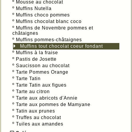
º
Mousse au chocolat
º
Muffins Nutella
º
Muffins choco pommes
º
Muffins chocolat blanc coco
º
Muffins de Novembre pommes et
châtaignes
º
Muffins pommes-châtaignes
Muffins tout chocolat coeur fondant
º
Muffins à la fraise
º
Pastis de Josette
º
Saucisson au chocolat
º
Tarte Pommes Orange
º
Tarte Tatin
º
Tarte Tatin aux figues
º
Tarte au citron
º
Tarte aux abricots d'Annie
º
Tarte aux pommes de Mamyane
º
Tatin aux prunes
º
Truffes au chocolat
º
Tuiles aux amandes