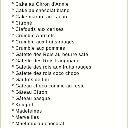
º
Cake au Citron d'Annie
º
Cake au chocolat blanc
º
Cake marbré au cacao
º
Citroné
º
Clafoutis aux cerises
º
Crumble Abricots
º
Crumble aux fruits rouges
º
Crumble aux pommes
º
Galette des Rois au beurre salé
º
Galette des Rois frangipane
º
Galette des rois aux fruits rouges
º
Galette des rois coco choco
º
Gaufres de Lili
º
Gâteau choco comme au resto
º
Gâteau Citron
º
Gâteau basque
º
Kouglof
º
Madeleines
º
Merveilles
º
Moelleux au chocolat