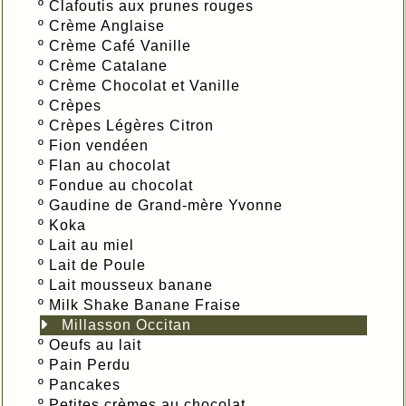
º
Clafoutis aux prunes rouges
º
Crème Anglaise
º
Crème Café Vanille
º
Crème Catalane
º
Crème Chocolat et Vanille
º
Crèpes
º
Crèpes Légères Citron
º
Fion vendéen
º
Flan au chocolat
º
Fondue au chocolat
º
Gaudine de Grand-mère Yvonne
º
Koka
º
Lait au miel
º
Lait de Poule
º
Lait mousseux banane
º
Milk Shake Banane Fraise
Millasson Occitan
º
Oeufs au lait
º
Pain Perdu
º
Pancakes
º
Petites crèmes au chocolat