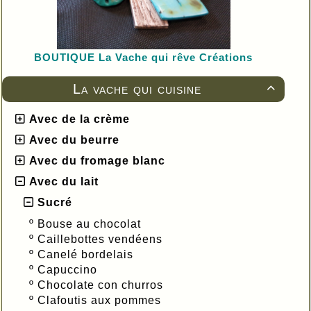
BOUTIQUE L
a Vache qui rêve Créations
La vache qui cuisine

Avec de la crème
Avec du beurre
Avec du fromage blanc
Avec du lait
Sucré
º
Bouse au chocolat
º
Caillebottes vendéens
º
Canelé bordelais
º
Capuccino
º
Chocolate con churros
º
Clafoutis aux pommes