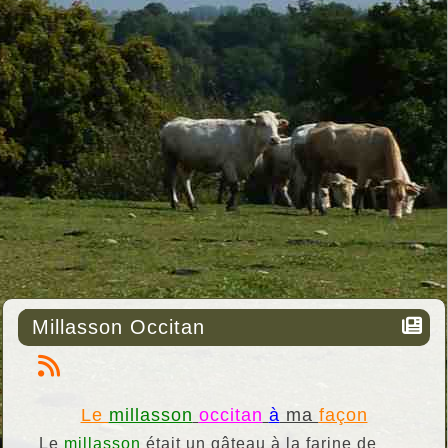
Millasson Occitan
Le
millasson
occitan
à
ma
façon
Le
millasson
était un gâteau à la farine de