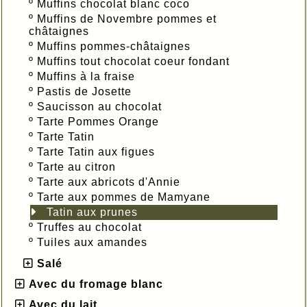
º
Muffins chocolat blanc coco
º
Muffins de Novembre pommes et
châtaignes
º
Muffins pommes-châtaignes
º
Muffins tout chocolat coeur fondant
º
Muffins à la fraise
º
Pastis de Josette
º
Saucisson au chocolat
º
Tarte Pommes Orange
º
Tarte Tatin
º
Tarte Tatin aux figues
º
Tarte au citron
º
Tarte aux abricots d'Annie
º
Tarte aux pommes de Mamyane
Tatin aux prunes
º
Truffes au chocolat
º
Tuiles aux amandes
Salé
Avec du fromage blanc
Avec du lait