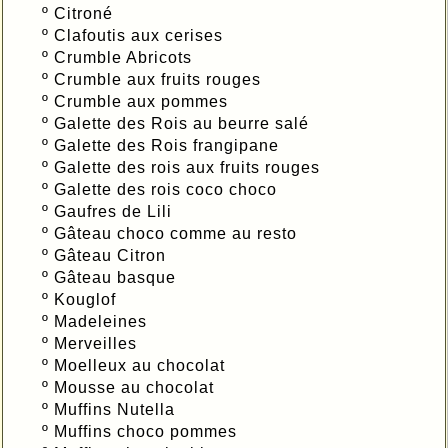
º
Citroné
º
Clafoutis aux cerises
º
Crumble Abricots
º
Crumble aux fruits rouges
º
Crumble aux pommes
º
Galette des Rois au beurre salé
º
Galette des Rois frangipane
º
Galette des rois aux fruits rouges
º
Galette des rois coco choco
º
Gaufres de Lili
º
Gâteau choco comme au resto
º
Gâteau Citron
º
Gâteau basque
º
Kouglof
º
Madeleines
º
Merveilles
º
Moelleux au chocolat
º
Mousse au chocolat
º
Muffins Nutella
º
Muffins choco pommes