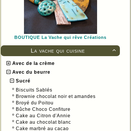
BOUTIQUE L
a Vache qui rêve Créations
La vache qui cuisine

Avec de la crème
Avec du beurre
Sucré
º
Biscuits Sablés
º
Brownie chocolat noir et amandes
º
Broyé du Poitou
º
Bûche Choco Confiture
º
Cake au Citron d'Annie
º
Cake au chocolat blanc
º
Cake marbré au cacao