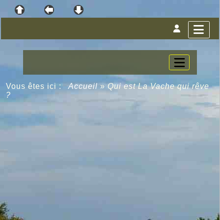
Vous êtes ici :
Accueil
»
Qui est La Vache qui rêve
?