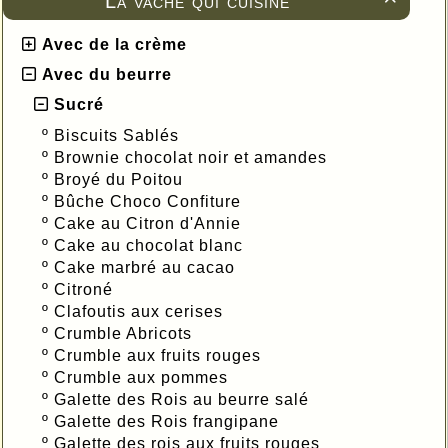
La vache qui cuisine
Avec de la crème
Avec du beurre
Sucré
º
Biscuits Sablés
º
Brownie chocolat noir et amandes
º
Broyé du Poitou
º
Bûche Choco Confiture
º
Cake au Citron d'Annie
º
Cake au chocolat blanc
º
Cake marbré au cacao
º
Citroné
º
Clafoutis aux cerises
º
Crumble Abricots
º
Crumble aux fruits rouges
º
Crumble aux pommes
º
Galette des Rois au beurre salé
º
Galette des Rois frangipane
º
Galette des rois aux fruits rouges