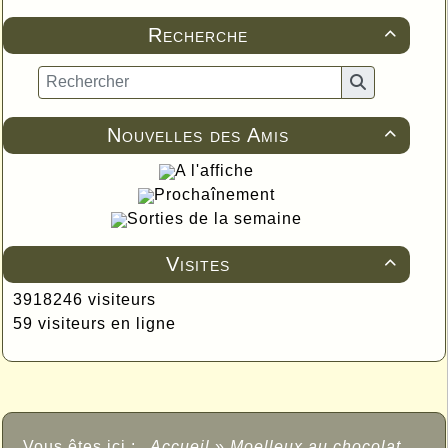
Recherche

Nouvelles des Amis

A l'affiche
Prochaînement
Sorties de la semaine
Visites

3918246 visiteurs
59 visiteurs en ligne
Vous êtes ici :
Accueil
»
Moelleux au chocolat