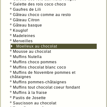
º
Galette des rois coco choco
º
Gaufres de Lili
º
Gâteau choco comme au resto
º
Gâteau Citron
º
Gâteau basque
º
Kouglof
º
Madeleines
º
Merveilles
Moelleux au chocolat
º
Mousse au chocolat
º
Muffins Nutella
º
Muffins choco pommes
º
Muffins chocolat blanc coco
º
Muffins de Novembre pommes et
châtaignes
º
Muffins pommes-châtaignes
º
Muffins tout chocolat coeur fondant
º
Muffins à la fraise
º
Pastis de Josette
º
Saucisson au chocolat