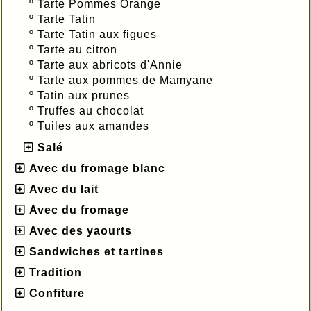
º
Tarte Pommes Orange
º
Tarte Tatin
º
Tarte Tatin aux figues
º
Tarte au citron
º
Tarte aux abricots d'Annie
º
Tarte aux pommes de Mamyane
º
Tatin aux prunes
º
Truffes au chocolat
º
Tuiles aux amandes
Salé
Avec du fromage blanc
Avec du lait
Avec du fromage
Avec des yaourts
Sandwiches et tartines
Tradition
Confiture