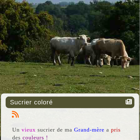
Sucrier coloré
Un
vieux
sucrier de ma
Grand-mère
a
pris
des
couleurs !