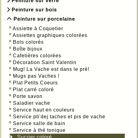
Peinture sur verre
Peinture sur bois
Peinture sur porcelaine
º
Assiette à Coquetier
º
Assiettes graphiques colorées
º
Bols colorés
º
Boîte bijoux
º
Cafetières colorées
º
Décoration Saint Valentin
º
Mug! La Vache est dans le pré!
º
Mugs pas Vaches !
º
Plat Petits Coeurs
º
Plat carré coloré
º
Porte savon
º
Saladier vache
º
Service haut en couleurs
º
Service pti'dej taches et pis de vache
º
Service salle de bain
º
Service à thé tonique
Sucrier coloré