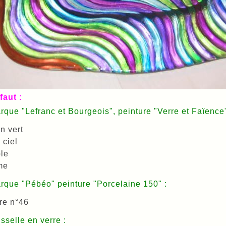
faut :
rque "Lefranc et Bourgeois", peinture "Verre et Faïenc
on vert
 ciel
le
me
rque "Pébéo" peinture "Porcelaine 150" :
re n°46
sselle en verre :