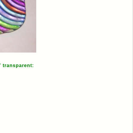
e"
transparent: