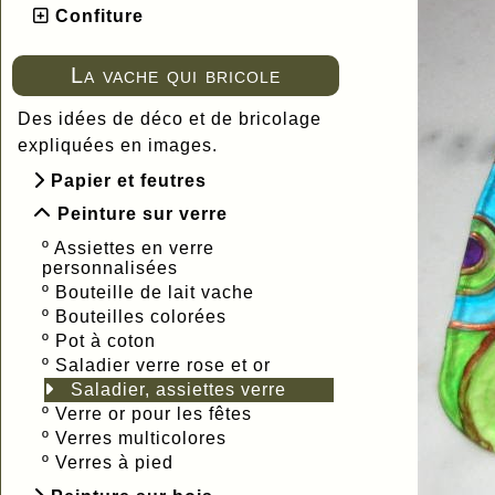
Confiture
La vache qui bricole
Des idées de déco et de bricolage
expliquées en images.
Papier et feutres
Peinture sur verre
º
Assiettes en verre
personnalisées
º
Bouteille de lait vache
º
Bouteilles colorées
º
Pot à coton
º
Saladier verre rose et or
Saladier, assiettes verre
º
Verre or pour les fêtes
º
Verres multicolores
º
Verres à pied