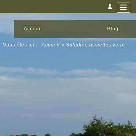
Accueil
Blog
Vous êtes ici :
Accueil
»
Saladier, assiettes verre