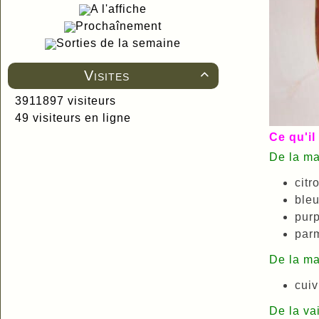
A l'affiche
Prochaînement
Sorties de la semaine
Visites

3911897 visiteurs
49 visiteurs en ligne
Ce qu'il 
De la ma
citr
bleu
purp
par
De la ma
cuiv
De la vai