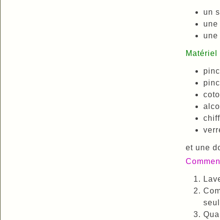
un s
une 
une 
Matériel 
pin
pinc
coto
alco
chif
verr
et une d
Comment 
Lave
Comm
seul
Quan