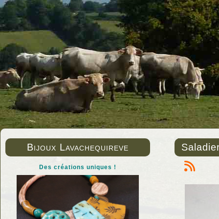
Bijoux Lavachequireve
Saladier
Des créations uniques !