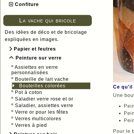
Confiture
La vache qui bricole
Des idées de déco et de bricolage
expliquées en images.
Papier et feutres
Peinture sur verre
º
Assiettes en verre
personnalisées
º
Bouteille de lait vache
Bouteilles colorées
Ce qu'il 
º
Pot à coton
Une bout
º
Saladier verre rose et or
º
Saladier, assiettes verre
Pein
º
Verre or pour les fêtes
Pein
º
Verres multicolores
Pein
º
Verres à pied
Pour le 