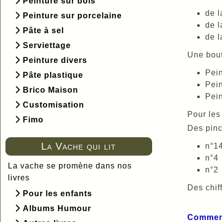
Peinture sur bois
de l
Peinture sur porcelaine
de l
Pâte à sel
de l
Serviettage
Une bout
Peinture divers
Pein
Pâte plastique
Pein
Brico Maison
Pein
Customisation
Pour les
Fimo
Des pin
La Vache qui lit
n°1
n°4
La vache se promène dans nos
n°2
livres
Des chiff
Pour les enfants
Albums Humour
Comment