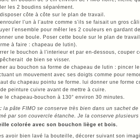
er les 2 boudins séparément.
disposer côte à côte sur le plan de travail.
enrouler l'un à l'autre comme s'ils se faisait un gros câli
yer l'ensemble pour mêler les 2 couleurs en gardant d
nner une boule. Poser cette boule sur le plan de travail 
orme à faire : chapeau de lutin).
rrer le bouchon à l'interieur et par en-dessous, couper
pêcherait de bien se visser.
er au bouchon sa forme de chapeau de lutin : pincer le
ctuant un mouvement avec ses doigts comme pour remon
aut du chapeau pointu se forme. lui donner une forme co
de peinture cuivre avant de mettre à cuire.
e le chapeau-bouchon à 130° environ 30 minutes.
:
la pâte FIMO se conserve très bien dans un sachet de c
rmé par son couvercle étanche. Je la conserve plusieur
ille colorée avec son bouchon liège et bois.
s avoir bien lavé la bouteille, décorer suivant son imagi