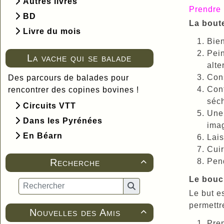
Autres livres
Prendre 
BD
La boute
Livre du mois
Bien
Pein
La vache qui se balade
alte
Cons
Des parcours de balades pour
Cont
rencontrer des copines bovines !
séch
Circuits VTT
Une 
Dans les Pyrénées
imag
En Béarn
Lais
Cuir
Recherche
Pend

Le bouc
Le but es
permettre
Nouvelles des Amis

Pren