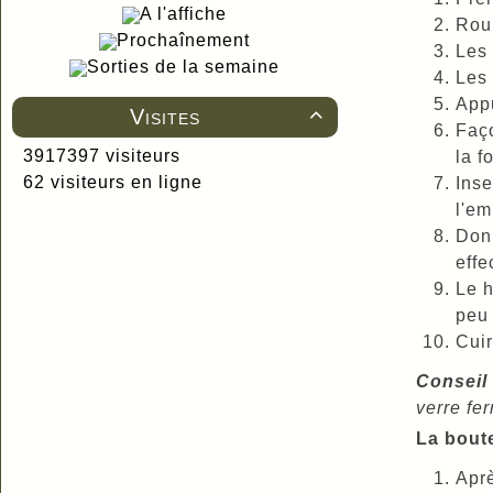
A l'affiche
Roul
Prochaînement
Les 
Sorties de la semaine
Les 
Appu
Visites

Faço
3917397 visiteurs
la f
62 visiteurs en ligne
Inse
l'em
Donn
effe
Le h
peu 
Cuir
Conseil 
verre fe
La boute
Aprè