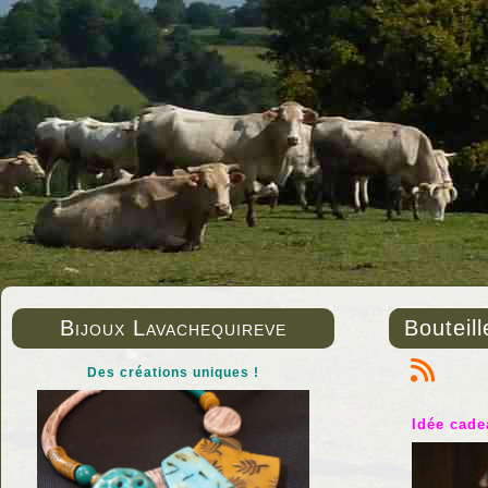
Bijoux Lavachequireve
Bouteil
Des créations uniques !
Idée cade