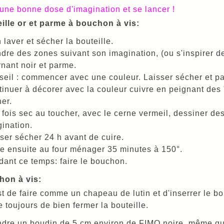
une bonne dose d'imagination et se lancer !
ille or et parme à bouchon à vis:
 laver et sécher la bouteille.
dre des zones suivant son imagination, (ou s'inspirer de 
rnant noir et parme.
eil : commencer avec une couleur. Laisser sécher et pas
inuer à décorer avec la couleur cuivre en peignant des "
er.
fois sec au toucher, avec le cerne vermeil, dessiner d
ination.
ser sécher 24 h avant de cuire.
e ensuite au four ménager 35 minutes à 150°.
ant ce temps: faire le bouchon.
hon à vis:
t de faire comme un chapeau de lutin et d'inserrer le bou
 toujours de bien fermer la bouteille.
dre un boudin de 5 cm environ de FIMO noire, même qu