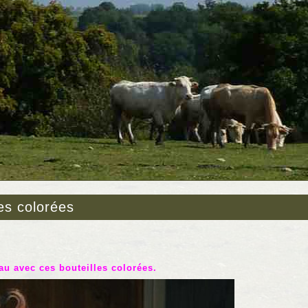
les colorées
au avec ces bouteilles colorées.