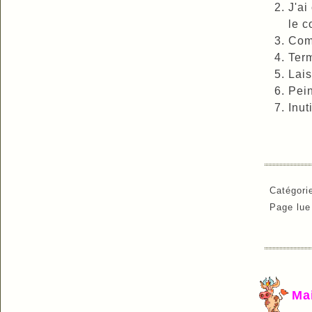
J'ai
le c
Comm
Term
Lais
Pein
Inut
Catégori
Page lu
Ma