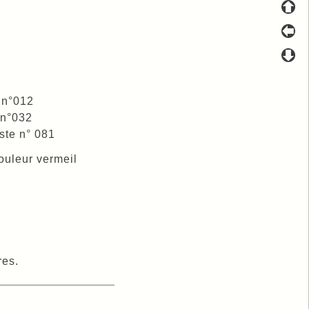
 n°012
 n°032
ste n° 081
ouleur vermeil
res.