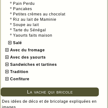
º
Pain Perdu
º
Pancakes
º
Petites crèmes au chocolat
º
Riz au lait de Maminie
º
Soupe au lait
º
Tarte du Sénégal
º
Yaourts faits maison
Salé
Avec du fromage
Avec des yaourts
Sandwiches et tartines
Tradition
Confiture
La vache qui bricole
Des idées de déco et de bricolage expliquées en
images.