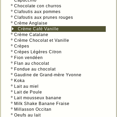
º
Capuccino
º
Chocolate con churros
º
Clafoutis aux pommes
º
Clafoutis aux prunes rouges
º
Crème Anglaise
Crème Café Vanille
º
Crème Catalane
º
Crème Chocolat et Vanille
º
Crèpes
º
Crèpes Légères Citron
º
Fion vendéen
º
Flan au chocolat
º
Fondue au chocolat
º
Gaudine de Grand-mère Yvonne
º
Koka
º
Lait au miel
º
Lait de Poule
º
Lait mousseux banane
º
Milk Shake Banane Fraise
º
Millasson Occitan
º
Oeufs au lait