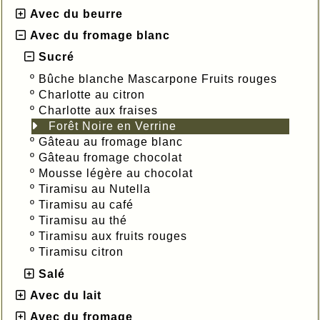
Avec du beurre
Avec du fromage blanc
Sucré
º
Bûche blanche Mascarpone Fruits rouges
º
Charlotte au citron
º
Charlotte aux fraises
Forêt Noire en Verrine
º
Gâteau au fromage blanc
º
Gâteau fromage chocolat
º
Mousse légère au chocolat
º
Tiramisu au Nutella
º
Tiramisu au café
º
Tiramisu au thé
º
Tiramisu aux fruits rouges
º
Tiramisu citron
Salé
Avec du lait
Avec du fromage