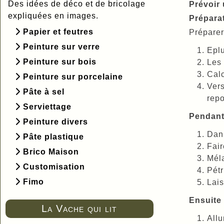
Des idées de déco et de bricolage
Prévoir 
expliquées en images.
Préparat
Papier et feutres
Prépare
Peinture sur verre
Eplu
Peinture sur bois
Les 
Calc
Peinture sur porcelaine
Vers
Pâte à sel
repo
Serviettage
Pendant 
Peinture divers
Dans
Pâte plastique
Fair
Brico Maison
Méla
Customisation
Pétr
Fimo
Lais
Ensuite 
La Vache qui lit
Allu