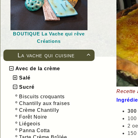
BOUTIQUE L
a Vache qui rêve
Créations
La vache qui cuisine

Avec de la crème
Salé
Sucré
Recette 
º
Biscuits croquants
Ingrédie
º
Chantilly aux fraises
º
Crème Chantilly
30
º
Forêt Noire
100 
º
Liégeois
2 oe
º
Panna Cotta
150 
º
Tarte Crème Brûlée