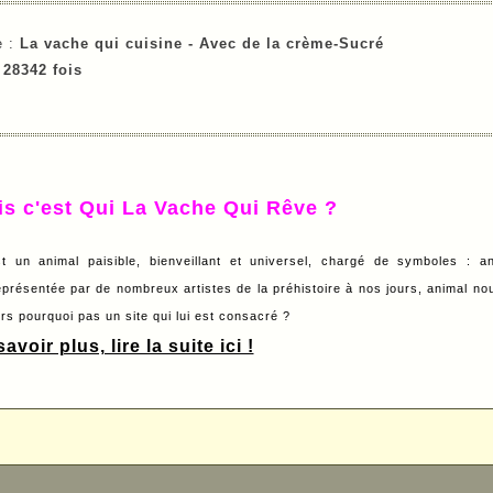
e :
La vache qui cuisine -
Avec de la crème-
Sucré
e
28342 fois
is c'est Qui La Vache Qui Rêve ?
t un animal paisible, bienveillant et universel, chargé de symboles : a
eprésentée par de nombreux artistes de la préhistoire à nos jours, animal nour
lors pourquoi pas un site qui lui est consacré ?
avoir plus, lire la suite ici !