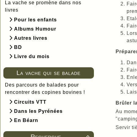
La vache se promène dans nos
Fair
livres
prem
Etal
Pour les enfants
Fair
Albums Humour
Lors
Autres livres
astu
BD
Préparer
Livre du mois
Dans
Fair
La vache qui se balade
Enle
Vers
Des parcours de balades pour
Lais
rencontrer des copines bovines !
Circuits VTT
Brûler l
Dans les Pyrénées
Au momen
"camping
En Béarn
Servir ti
Recherche
