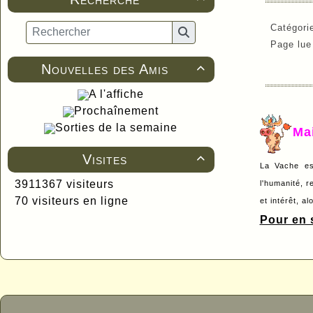
Catégori
Page lu
Nouvelles des Amis

A l'affiche
Prochaînement
Sorties de la semaine
Ma
Visites

La Vache es
3911367 visiteurs
l'humanité, r
70 visiteurs en ligne
et intérêt, a
Pour en s