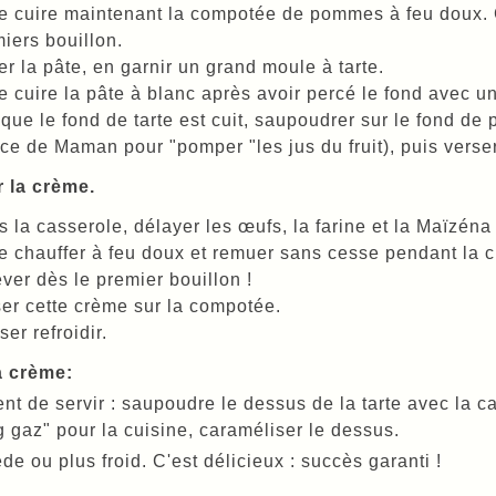
e cuire maintenant la compotée de pommes à feu doux. 
iers bouillon.
er la pâte, en garnir un grand moule à tarte.
e cuire la pâte à blanc après avoir percé le fond avec u
que le fond de tarte est cuit, saupoudrer sur le fond de
ce de Maman pour "pomper "les jus du fruit), puis verser
 la crème.
 la casserole, délayer les œufs, la farine et la Maïzéna a
e chauffer à feu doux et remuer sans cesse pendant la c
ver dès le premier bouillon !
er cette crème sur la compotée.
ser refroidir.
a crème:
t de servir : saupoudre le dessus de la tarte avec la c
 gaz" pour la cuisine, caraméliser le dessus.
ède ou plus froid. C'est délicieux : succès garanti !