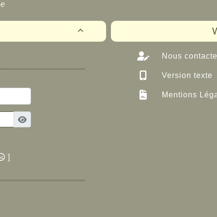
ée
W

Nous contacte
Version texte
Mentions Lég
]