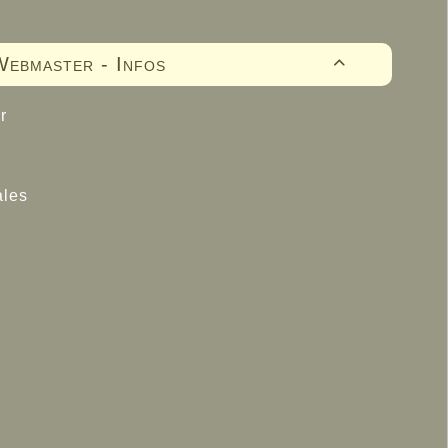
ebmaster - Infos

r
ales