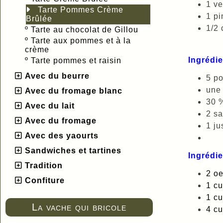
1 ve
Tarte Pommes Crème
1 pi
Brûlée
1/2 
º
Tarte au chocolat de Gillou
º
Tarte aux pommes et à la
crème
Ingrédi
º
Tarte pommes et raisin
Avec du beurre
5 p
une 
Avec du fromage blanc
30 
Avec du lait
2 sa
Avec du fromage
1 ju
Avec des yaourts
Sandwiches et tartines
Ingrédie
Tradition
2 oe
Confiture
1 cu
1 cu
La vache qui bricole
4 cu