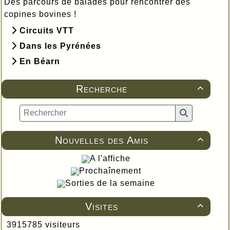
Des parcours de balades pour rencontrer des
copines bovines !
Circuits VTT
Dans les Pyrénées
En Béarn
Recherche

Nouvelles des Amis

A l'affiche
Prochaînement
Sorties de la semaine
Visites

3915785 visiteurs