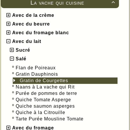
La vache qui cuisine

Avec de la crème
Avec du beurre
Avec du fromage blanc
Avec du lait
Sucré
Salé
º
Flan de Poireaux
º
Gratin Dauphinois
Gratin de Courgettes
º
Naans à La vache qui Rit
º
Purée de pommes de terre
º
Quiche Tomate Asperge
º
Quiche saumon asperges
º
Quiche à la Citrouille
º
Tarte Purée Mousline Tomate
Avec du fromage