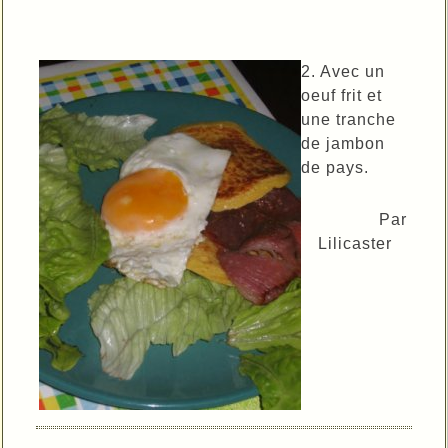
2. Avec un
oeuf frit et
une tranche
de jambon
de pays.
Par
Lilicaster