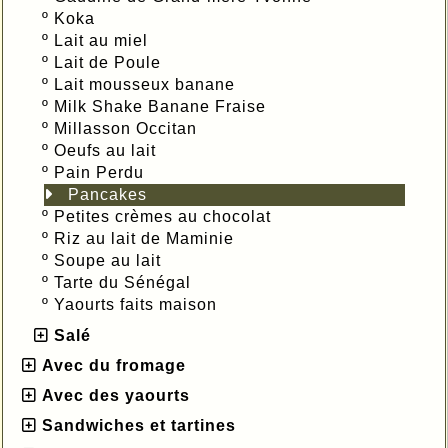
º
Koka
º
Lait au miel
º
Lait de Poule
º
Lait mousseux banane
º
Milk Shake Banane Fraise
º
Millasson Occitan
º
Oeufs au lait
º
Pain Perdu
Pancakes
º
Petites crèmes au chocolat
º
Riz au lait de Maminie
º
Soupe au lait
º
Tarte du Sénégal
º
Yaourts faits maison
Salé
Avec du fromage
Avec des yaourts
Sandwiches et tartines