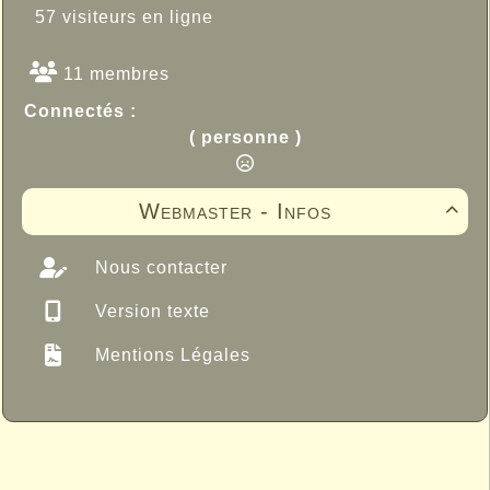
57 visiteurs en ligne
11 membres
Connectés :
( personne )
Webmaster - Infos

Nous contacter
Version texte
Mentions Légales
Propulsé par GuppY
© 2005-2026
Sous Licence Libre
CeCILL