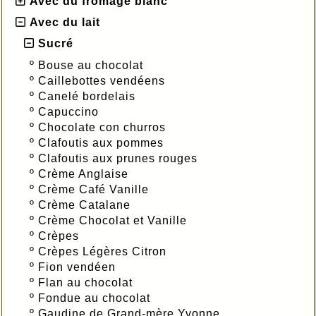
Avec du fromage blanc
Avec du lait
Sucré
º
Bouse au chocolat
º
Caillebottes vendéens
º
Canelé bordelais
º
Capuccino
º
Chocolate con churros
º
Clafoutis aux pommes
º
Clafoutis aux prunes rouges
º
Crème Anglaise
º
Crème Café Vanille
º
Crème Catalane
º
Crème Chocolat et Vanille
º
Crèpes
º
Crèpes Légères Citron
º
Fion vendéen
º
Flan au chocolat
º
Fondue au chocolat
º
Gaudine de Grand-mère Yvonne