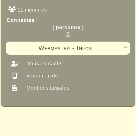
11 membres
Connectés :
( personne )
Webmaster - Infos

Nous contacter
Version texte
Mentions Légales
Propulsé par GuppY
© 2005-2026
Sous Licence Libre
CeCILL
Skins Papinou GuppY 6
Licence Libre CeCILL