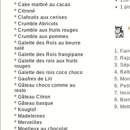
º
Cake marbré au cacao
1 pi
º
Citroné
º
Clafoutis aux cerises
º
Crumble Abricots
º
Crumble aux fruits rouges
º
Crumble aux pommes
º
Galette des Rois au beurre
salé
Fair
º
Galette des Rois frangipane
Rajo
º
Galette des rois aux fruits
Sépa
rouges
Batt
º
Galette des rois coco choco
º
Gaufres de Lili
Mont
º
Gâteau choco comme au
Peti
resto
Inco
º
Gâteau Citron
Bien
º
Gâteau basque
Mett
º
Kouglof
º
Madeleines
º
Merveilles
º
Moelleux au chocolat