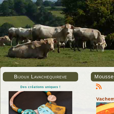
Bijoux Lavachequireve
Mousse 
Des créations uniques !
Vachem