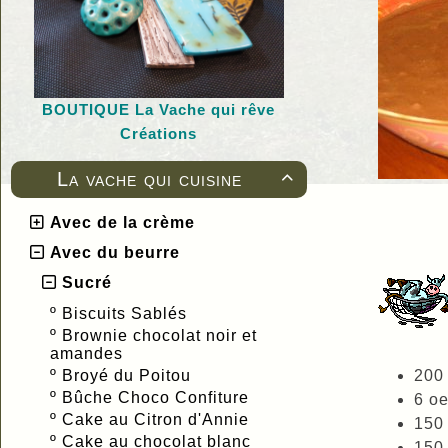
BOUTIQUE L
a Vache qui rêve
Créations
La vache qui cuisine

Avec de la crème
Avec du beurre
Sucré
º
Biscuits Sablés
º
Brownie chocolat noir et
amandes
º
Broyé du Poitou
200 
º
Bûche Choco Confiture
6 oe
º
Cake au Citron d'Annie
150 
º
Cake au chocolat blanc
150 