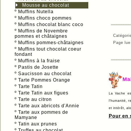
Mousse au chocolat
º
Muffins Nutella
º
Muffins choco pommes
º
Muffins chocolat blanc coco
º
Muffins de Novembre
Catégori
pommes et châtaignes
º
Muffins pommes-châtaignes
Page lu
º
Muffins tout chocolat coeur
fondant
º
Muffins à la fraise
º
Pastis de Josette
º
Saucisson au chocolat
Ma
º
Tarte Pommes Orange
º
Tarte Tatin
º
Tarte Tatin aux figues
La Vache es
º
Tarte au citron
l'humanité, r
º
Tarte aux abricots d'Annie
et intérêt, a
º
Tarte aux pommes de
Pour en s
Mamyane
º
Tatin aux prunes
º
Truffes au chocolat